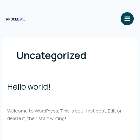
Aller
au
contenu
Uncategorized
Hello world!
Hello
world!
1 commentaire
/
Uncategorized
/
support@proced.ai
Welcome to WordPress. This is your first post. Edit or
delete it, then start writing!
Lire la suite »