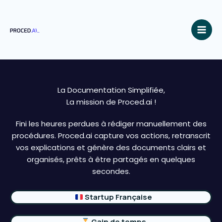
Aller
au
contenu
La Documentation Simplifiée,
La mission de Proced.ai !
Fini les heures perdues à rédiger manuellement des
procédures. Proced.ai capture vos actions, retranscrit
vos explications et génère des documents clairs et
organisés, prêts à être partagés en quelques
secondes.
Startup Française
Gain de temps